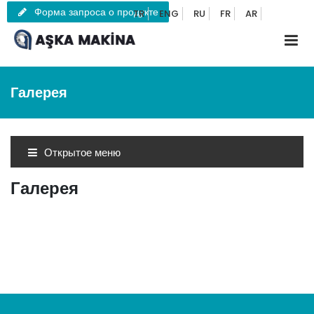
Форма запроса о продукте
TR
ENG
RU
FR
AR
Галерея
Открытое меню
Галерея