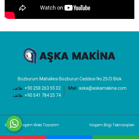
Bozburum Mahallesi Bozburun Caddesi No:25/D Blok
aska@askamakina.com
Mail:
+90 258 263 55 02
هاتف:
+90 541 784 25 74
هاتف:
© 2026 Haşem Web Tasarım
Haşem Bilgi Teknolojileri