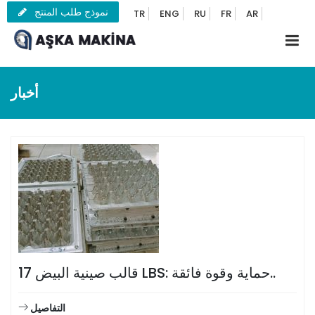
نموذج طلب المنتج
TR
ENG
RU
FR
AR
أخبار
قالب صينية البيض 17 LBS: حماية وقوة فائقة..
التفاصيل